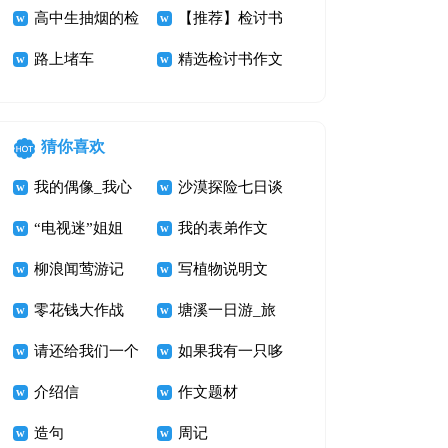
讨书范文集锦7
高中生抽烟的检
反省检讨书
【推荐】检讨书
篇
讨书
路上堵车
作文汇总六篇
精选检讨书作文
合集八篇
猜你喜欢
我的偶像_我心
沙漠探险七日谈
中的鲁迅先生作
“电视迷”姐姐
我的表弟作文
文800字
柳浪闻莺游记
写植物说明文
零花钱大作战
400字 打破碗花
塘溪一日游_旅
请还给我们一个
游记事作文700
如果我有一只哆
美丽的家
介绍信
字
啦A梦
作文题材
造句
周记