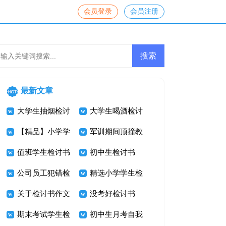
会员登录
会员注册
最新文章
大学生抽烟检讨
大学生喝酒检讨
书锦集六篇
【精品】小学学
书汇总六篇
军训期间顶撞教
生检讨书合集七
值班学生检讨书
官检讨书
初中生检讨书
篇
合集8篇
公司员工犯错检
精选小学学生检
讨书15篇
关于检讨书作文
讨书模板锦集八
没考好检讨书
300字汇总7篇
期末考试学生检
篇
初中生月考自我