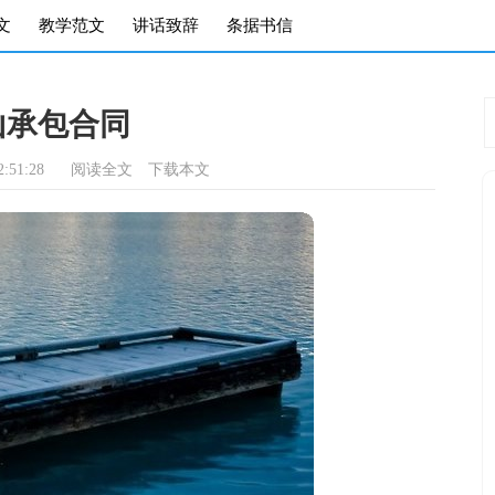
文
教学范文
讲话致辞
条据书信
山承包合同
:51:28
阅读全文
下载本文