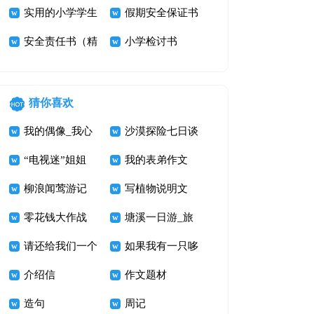
模板汇编五篇
实用的小学学生
保证书汇编6篇
假期安全保证书
检讨书模板集锦
安全责任书（精
汇编八篇
小学检讨书
七篇
选6篇）
猜你喜欢
我的偶像_我心
沙漠探险七日谈
中的鲁迅先生作
“电视迷”姐姐
我的表弟作文
文800字
柳浪闻莺游记
写植物说明文
零花钱大作战
400字 打破碗花
塘溪一日游_旅
请还给我们一个
游记事作文700
如果我有一只哆
美丽的家
介绍信
字
啦A梦
作文题材
造句
周记