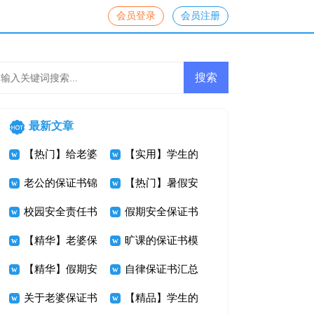
会员登录
会员注册
最新文章
【热门】给老婆
【实用】学生的
的保证书4篇
老公的保证书锦
保证书3篇
【热门】暑假安
集8篇
校园安全责任书
全保证书三篇
假期安全保证书
15篇
【精华】老婆保
集锦五篇
旷课的保证书模
证书三篇
【精华】假期安
板集合五篇
自律保证书汇总
全保证书3篇
关于老婆保证书
7篇
【精品】学生的