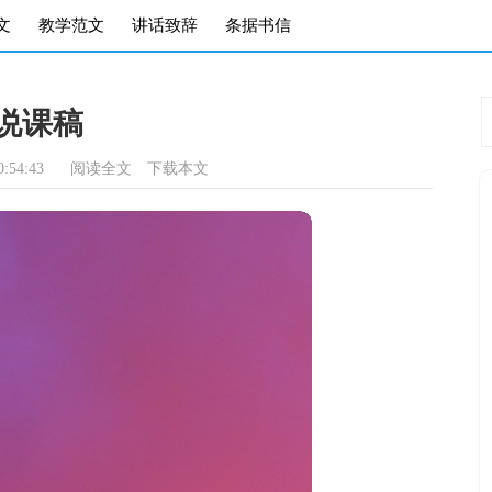
文
教学范文
讲话致辞
条据书信
说课稿
:54:43
阅读全文
下载本文