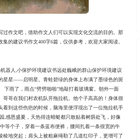
写过作文吧，借助作文人们可以实现文化交流的目的。那
集的建议书作文400字6篇，仅供参考，欢迎大家阅读。
的机器人,小保护环境建议书远处巍峨的群山保护环境建议
的星星——启明星。青蛙碧绿的身体上布满了墨绿色的斑
 下雨了，雨点“劈劈啪啪”地敲打着玻璃窗。朝外一面
。哥哥在我们村农机队开拖拉机。他个子高高的！身体很
头看到这些伤疤的时候，脑海里便浮现出了一位拖拉机手
园,感恩盛夏，天热得连蜻蜓都只敢贴着树荫处飞，好像
，中等个子，穿着一条蓝布便裤，腰间扎着一条很宽的牛
棱棱地突起；肩头上被粗麻绳勒了几道红印子，更增可了