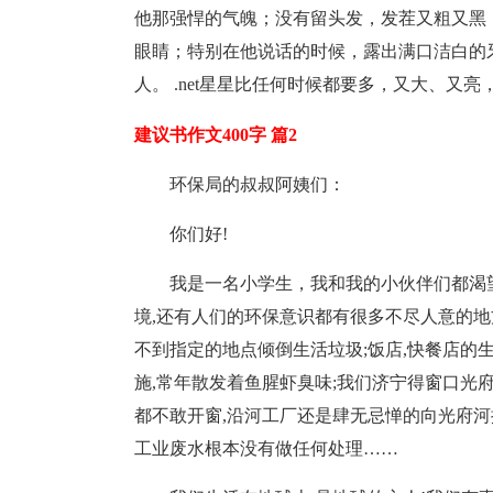
他那强悍的气魄；没有留头发，发茬又粗又黑
眼睛；特别在他说话的时候，露出满口洁白的
人。 .net星星比任何时候都要多，又大、
建议书作文400字 篇2
环保局的叔叔阿姨们：
你们好!
我是一名小学生，我和我的小伙伴们都渴望
境,还有人们的环保意识都有很多不尽人意的地方
不到指定的地点倾倒生活垃圾;饭店,快餐店的
施,常年散发着鱼腥虾臭味;我们济宁得窗口光
都不敢开窗,沿河工厂还是肆无忌惮的向光府河
工业废水根本没有做任何处理……