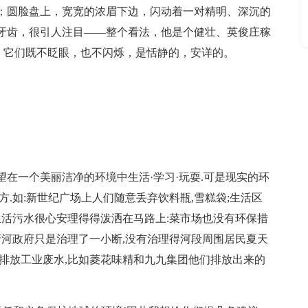
；圆脸盘上，宽宽的浓眉下边，闪动着一对精明、深沉的
牙齿，很引人注目——整个看法，他是个健壮、英俊庄稼
又亮，它们既不眨眼，也不闪烁，是恬静的，安详的。
在一个美丽洁净的环境中生活·学习·玩耍.可是现实的环
.如:新世纪广场上人们随意丢弃饮料瓶,雪糕袋;生活区
生活污水很心安理得得泼洒在马路上:菜市场也没有环保措
府河政府只是治理了一小断,没有治理得河段周围居民夏天
排放工业废水,比如菱花味精和九九集团他们排放出来的