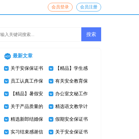
会员登录
会员注册
最新文章
关于安保保证书
【精品】学生感
4篇
员工认真工作保
谢信4篇
有关安全教育保
证书
【精品】暑假安
证书3篇
办公室文秘工作
全保证书四篇
关于产品质量的
总结
精选语文教学计
保证书
精选新郎结婚保
划集锦五篇
假期安全保证书
证书四篇
实习结束感谢信
模板合集10篇
关于安全保证书