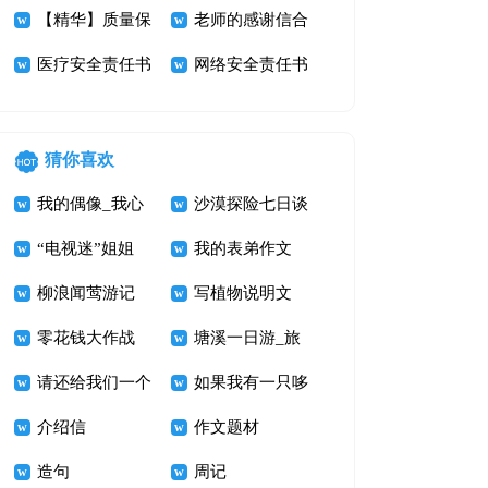
【精华】质量保
汇总九篇
老师的感谢信合
证书四篇
医疗安全责任书
集5篇
网络安全责任书
猜你喜欢
我的偶像_我心
沙漠探险七日谈
中的鲁迅先生作
“电视迷”姐姐
我的表弟作文
文800字
柳浪闻莺游记
写植物说明文
零花钱大作战
400字 打破碗花
塘溪一日游_旅
请还给我们一个
游记事作文700
如果我有一只哆
美丽的家
介绍信
字
啦A梦
作文题材
造句
周记