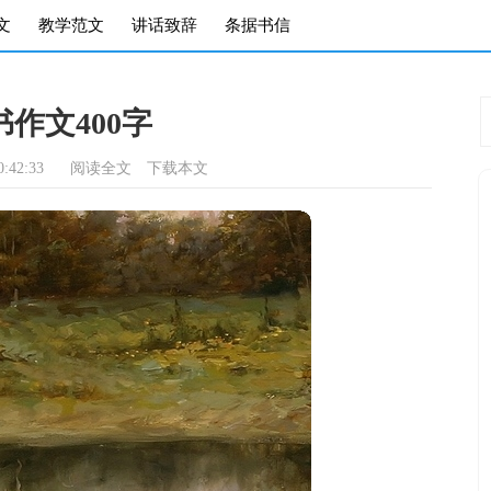
文
教学范文
讲话致辞
条据书信
作文400字
:42:33
阅读全文
下载本文