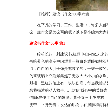
【推荐】建议书作文400字六篇
在平凡的学习、工作、生活中，许多人都
么一般作文是怎么写的呢？以下是小编为大家收
建议书作文400字 篇1
给校长的一封建议书,红领巾心向党,未来
书暗蓝色的高空中闪耀着一颗白亮耀眼如钻石
点，白白的大肚子像是充过了气，一鼓一鼓的。
的窗玻璃上立刻聚集起了无数大大小小的水珠
魁梧，黑红的脸上有一块块伤疤，每当我抬起
给我描述的动人故事……封信,我心中的美好家
怕阳s光伤了自己的翅膀。萧长春三十岁左右
皮带；上身光着，发达的肌肉，在肩膀和两臂