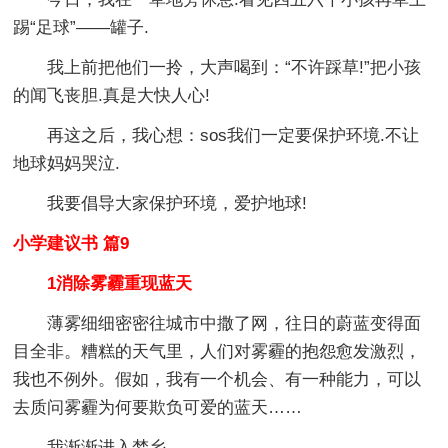
踢“足球”——罐子.
我上前把他们一拎，大声喝到：“不许踩草!”把小孩
的闻飞丧胆.真是大快人心!
再这之后，我心想：sos我们一定要保护环境.不让
地球妈妈哭泣.
我要倡导大家保护环境，爱护地球!
小学建议书 篇9
1消除雾霾重现蓝天
薄雾细细密密往城市中撒了网，往日的蔚蓝变得面
目全非。糟糕的天气里，人们对雾霾的抱怨愈发激烈，
我也不例外。假如，我有一个机会、有一种能力，可以
去质问雾霾为何要欺负可爱的蓝天……
我渐渐进入梦乡。