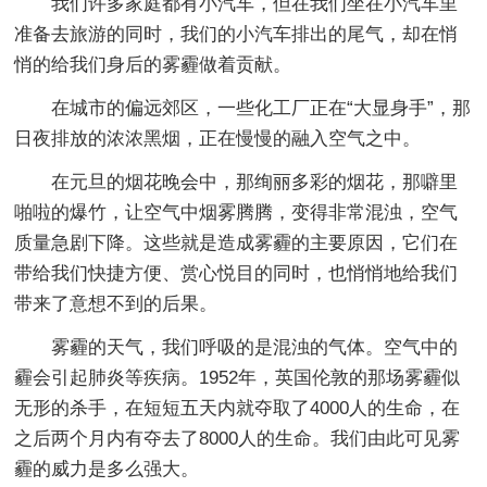
我们许多家庭都有小汽车，但在我们坐在小汽车里
准备去旅游的同时，我们的小汽车排出的尾气，却在悄
悄的给我们身后的雾霾做着贡献。
在城市的偏远郊区，一些化工厂正在“大显身手”，那
日夜排放的浓浓黑烟，正在慢慢的融入空气之中。
在元旦的烟花晚会中，那绚丽多彩的烟花，那噼里
啪啦的爆竹，让空气中烟雾腾腾，变得非常混浊，空气
质量急剧下降。这些就是造成雾霾的主要原因，它们在
带给我们快捷方便、赏心悦目的同时，也悄悄地给我们
带来了意想不到的后果。
雾霾的天气，我们呼吸的是混浊的气体。空气中的
霾会引起肺炎等疾病。1952年，英国伦敦的那场雾霾似
无形的杀手，在短短五天内就夺取了4000人的生命，在
之后两个月内有夺去了8000人的生命。我们由此可见雾
霾的威力是多么强大。