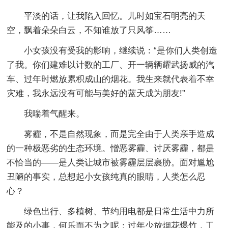
平淡的话，让我陷入回忆。儿时如宝石明亮的天
空，飘着朵朵白云，不知谁放了只风筝……
小女孩没有受我的影响，继续说：“是你们人类创造
了我。你们建难以计数的工厂、开一辆辆耀武扬威的汽
车、过年时燃放累积成山的烟花。我生来就代表着不幸
灾难，我永远没有可能与美好的蓝天成为朋友!”
我喘着气醒来。
雾霾，不是自然现象，而是完全由于人类亲手造成
的一种极恶劣的生态环境。憎恶雾霾、讨厌雾霾，都是
不恰当的——是人类让城市被雾霾层层裹胁。面对尴尬
丑陋的事实，总想起小女孩纯真的眼睛，人类怎么忍
心？
绿色出行、多植树、节约用电都是日常生活中力所
能及的小事，何乐而不为之呢；过年少放烟花爆竹，工