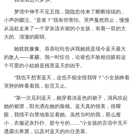
梦境中伸手不见五指，隐隐忽传来了断断续续的.、
小声的啜泣。“是谁？”我有些害怕。哭声戛然而止，慢慢
从远处走来了一个穿灰连衣裙的小女孩，有着一双的大
大的、清澈的眼睛。
她犹犹豫豫、吞吞吐吐告诉我她就是现今蓝天最大
的敌人——雾霾。我一时怔住，论谁也不敢相信眼前这
个可爱的小姑娘是残害蓝天的凶手。
“我也不想害蓝天，这也不能全怪我呀？”小女孩睁着
哭肿的眸看着我，欲言又止。
“第一次见到蓝天，她穿着淡蓝色的裙子，清风吹起
她的裙摆，阳光洒在她的脸颊。蓝天真的很美，很耀
眼，我情不自禁地靠近着她。虽然当时的我，那么瘦
小，衣服还灰扑扑、脏兮兮的……”小女孩的言语中无不
透露出希冀，以及对蓝天的向往羡慕。