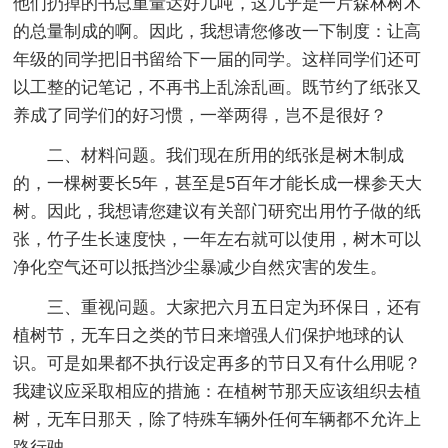
他们扔掉的书总重量达好几吨，这几乎是一片森林树木
的总量制成的啊。因此，我想请您修改一下制度：让高
年级的同学把旧书留给下一届的同学。这样同学们还可
以工整的记笔记，不再书上乱涂乱画。既节约了纸张又
养成了同学们的好习惯，一举两得，岂不是很好？
二、材料问题。我们现在所用的纸张是树木制成
的，一棵树要长5年，甚至是5百年才能长成一棵参天大
树。因此，我想请您建议有关部门研究出用竹子做的纸
张，竹子生长速度快，一年左右就可以使用，树木可以
净化空气还可以抵挡沙尘暴减少自然灾害的发生。
三、重视问题。大家把六月五日定为环保日，还有
植树节，无车日之类的节日来增强人们保护地球的认
识。可是如果都不执行设定再多的节日又有什么用呢？
我建议应采取相应的措施：在植树节那天应该组织去植
树，无车日那天，除了特殊车辆外任何车辆都不允许上
路行驶。