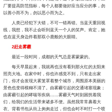
厂要提高防范指标，每个人都要做好应当应分的事，勿
以善小而不为，勿以恶小而为之。
人类已经犯下大错，不可一错再错。当蓝天重回视
线，我想，我不止会听到蓝天一个人的笑声。肯定，她
也在蓝天身边炸着那双小鹿般的大眼睛。
2赶走雾霾
最近一段时间，成都的天气总是雾蒙蒙的。
每天早晨起来，我就再也没有看到那火红的太阳来
照亮大地。在家中时，你也许感觉不到，只有走出家
门，你才会发现大雾笼罩着整个城市，周围原本美丽的
景色也变得模糊不清了。由雾霾引起的交通堵塞现象；
由雾霾引起的哮喘等疾病……雾霾天气时刻困扰着我
们，给我们的生活带来诸多不便。虽然我常常裹着大
衣、背着书包从街上匆匆走过，但也会时不时打一个喷