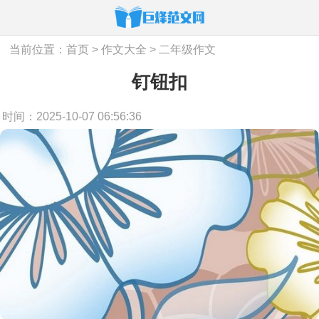
当前位置：
首页
>
作文大全
>
二年级作文
钉钮扣
时间：2025-10-07 06:56:36