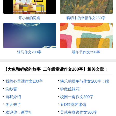
开小差的同桌
唠叨中的幸福作文250字
骑马作文200字
端午节作文250字
【大象和蚂蚁的故事_二年级童话作文200字】相关文章：
我的心里话作文100字
快乐的端午节作文200字：端
洗纱窗
午节的趣闻
学做丝袜花
自我介绍
校园一角作文300字
冬天来了
五D错觉艺术馆
欢迎你，新学年
美就在身边作文300字