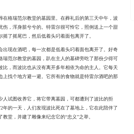
埋葬在格瑞范尔教堂的墓园里。在葬礼后的第三天中午，波
忧伤，浑身脏兮兮的。特雷尔很可怜它，照例送上一个甜
尔摇了摇尾巴，然后低着头叼着面包离开了。
会出现在酒吧，每一次都是低着头叼着面包离开了。好奇
格瑞范尔教堂的墓园，趴在主人的墓碑旁吃了那份少得可
波比，而波比也从没有离开多年相依为命的主人。它每天
边上找个地方避一避。它所有的食物就是特雷尔酒吧的那
少人试图收养它，将它带离墓园，可都遭到了波比的拒
72年的一天，人们发现波比死在了墓地上，它在此陪伴了
了教堂，并建了雕像来纪念它的“忠义”之举。