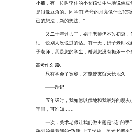
小船，有一位叫李佳的小女孩怯生生地说像豆
是很像豆角的。同学们!弯弯的月亮像什么?
己的想法，新的想法。”
又二十年过去了，娟子老师仍不改初衷，
话，说别人没说过的话。有一天，娟子老师收
子老师，我是您的学生，谢谢您没有扼杀一个
高考作文 篇6
只有学会了宽容，才能使友谊天长地久。
——题记
五年级时，我如愿以偿地和我最好的朋友
牢固，可谁知……
一次，美术老师让我们做主题是“花”的
采烈的带着我的“玫瑰”上了学校。美术老师