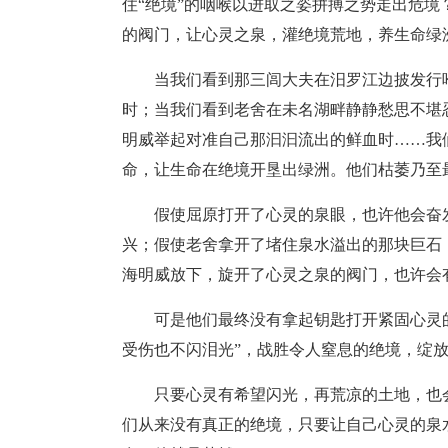
住“绝境”的咽喉以进取之姿拼搏之势走出危
的阀门，让心灵之泉，灌绝境荒地，养生命绿
当我们看到那三闾大夫在汨罗江边披发行
时；当我们看到老舍在未名湖畔静静愁思不堪
明威举起对准自己那汩汩流出的鲜血时……我
命，让生命在绝境开垦出绿洲。他们枯萎乃至
假使屈原打开了心灵的泉眼，也许他会奋
兴；假使老舍拿开了堵住泉水溢出的那块巨石
海明威放下，旋开了心灵之泉的阀门，也许会
可是他们最终没有拿起钥匙打开紧固心灵
受伤也不闪泪光”，战胜令人窒息的绝境，绽
只要心灵有希望闪光，再荒凉的土地，也
们从来没有真正的绝境，只要让自己心灵的泉