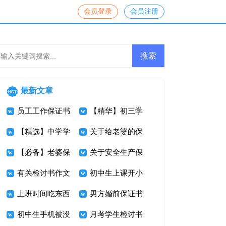
会员登录
会员注册
最新文章
员工工作保证书
【精华】初三学
【精选】中学学
生检讨书3篇
关于给老婆的保
生手机检讨书三
【必备】老婆保
证书10篇
关于安全生产保
篇
证书三篇
有关检讨书作文
证书汇总九篇
初中生上课开小
集合五篇
上班时间吃东西
差检讨书
男方婚前保证书
检讨书
初中生手机被没
月考学生检讨书