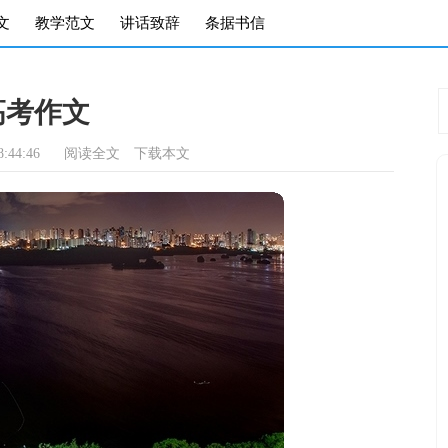
文
教学范文
讲话致辞
条据书信
高考作文
:44:46
阅读全文
下载本文