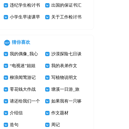
收检讨书
违纪学生检讨书
汇编6篇
出国的保证书汇
3篇
小学生早读课早
编七篇
关于工作检讨书
退检讨书
猜你喜欢
我的偶像_我心
沙漠探险七日谈
中的鲁迅先生作
“电视迷”姐姐
我的表弟作文
文800字
柳浪闻莺游记
写植物说明文
零花钱大作战
400字 打破碗花
塘溪一日游_旅
请还给我们一个
游记事作文700
如果我有一只哆
美丽的家
介绍信
字
啦A梦
作文题材
造句
周记