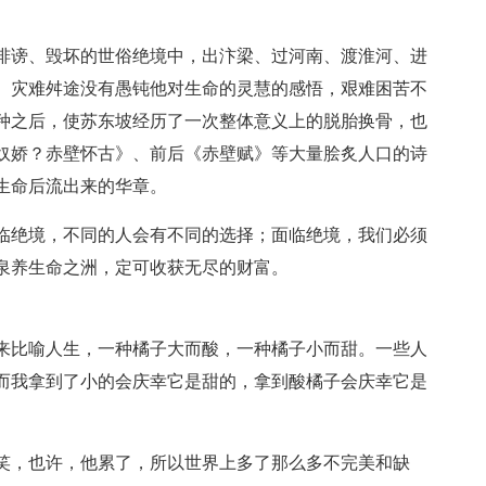
诽谤、毁坏的世俗绝境中，出汴梁、过河南、渡淮河、进
。灾难舛途没有愚钝他对生命的灵慧的感悟，艰难困苦不
种之后，使苏东坡经历了一次整体意义上的脱胎换骨，也
奴娇？赤壁怀古》、前后《赤壁赋》等大量脍炙人口的诗
生命后流出来的华章。
临绝境，不同的人会有不同的选择；面临绝境，我们必须
泉养生命之洲，定可收获无尽的财富。
来比喻人生，一种橘子大而酸，一种橘子小而甜。一些人
而我拿到了小的会庆幸它是甜的，拿到酸橘子会庆幸它是
笑，也许，他累了，所以世界上多了那么多不完美和缺