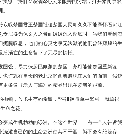
境？我想，我们应该清除心灵泉眼旁的污垢，打开紧闭泉眼
洲。
呤哀叹楚国君王楚国社稷楚国人民却久久不能释怀石沉江
忍受屈辱为保文人之骨而缓缓沉入湖底时；当我们看到海
们扼腕叹息，他们的心灵之泉无法滋润他们曾经辉煌的生
最后消亡的生命留下了无尽的惆怅。
发图强，尽力扶起已倾颓的楚国，亦可能使楚国重新复
，也许就有更长的老北京的画卷展现在人们的面前；假使
有更多像《老人与海》的精品出现在读者的眼前。
的枷锁，放飞生存的希望，“在徘徊孤单中坚强，就算很
放生命之花。
会变成生机勃勃的绿洲。在这个世界上，有一个人告诉我
水浇灌自己的的生命之洲使其不干涸，就不会有绝境存