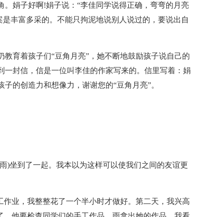
角。娟子好啊!娟子说：“李佳同学说得正确，弯弯的月亮
答案是丰富多采的。不能只拘泥地说别人说过的，要说出自
仍教育着孩子们“豆角月亮”，她不断地鼓励孩子说自己的
到一封信，信是一位叫李佳的作家写来的。信里写着：娟
孩子的创造力和想像力，谢谢您的“豆角月亮”。
(雨)坐到了一起。我本以为这样可以使我们之间的友谊更
手工作业，我整整花了一个半小时才做好。第二天，我兴高
来了，他要检查同学们的手工作品。雨拿出她的作品，我看