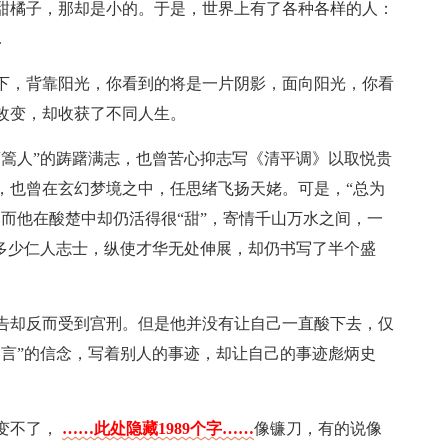
甜橘子，那却是小的。于是，世界上有了各种各样的人：
.
下，背靠阳光，你看到的将是一片阴影，面向阳光，你看
改变，却收获了不同人生。
蓬篙人”的踌躇满志，也曾苦心抑志写《清平调》以取悦贵
，也曾在玄幻梦境之中，任思绪飞扬天姥。可是，“总为
而他在酸楚中却仍活得很“甜”，寄情千山万水之间，一
了多少仁人志士，纵使才华无处伸展，却仍书写了半个盛
告却反而受到宫刑。但是他并没有让自己一直酸下去，仅
之言”的信念，写着别人的事迹，却让自己的事迹彪炳史
变不了，
……此处隐藏1989个字……
像镰刀，有的说像