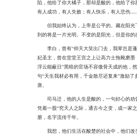
陷，他给了你大橘子，那却是酸的，他给了你
有人成功，有人失败；有人快乐，有人悲伤.....
但我始终认为，上帝是公平的。藏在阳光
到的将是一片光明。不变的是阳光，但是你的
李白，曾有“仰天大笑出门去，我辈岂是
妃圣主，曾在堂堂王宫之上让高力士拖靴磨墨
浮云能蔽日”黑暗的官场不容傲骨天成的他，然
句“天生我材必有用，千金散尽还复来”激励
唐。
司马迁，他的人生是酸的，一句好心的劝
凭着一股“究天人之际，通古今之变，成一家
册，名字流传千年。
我想，他们生活在酸楚的社会中，他们改