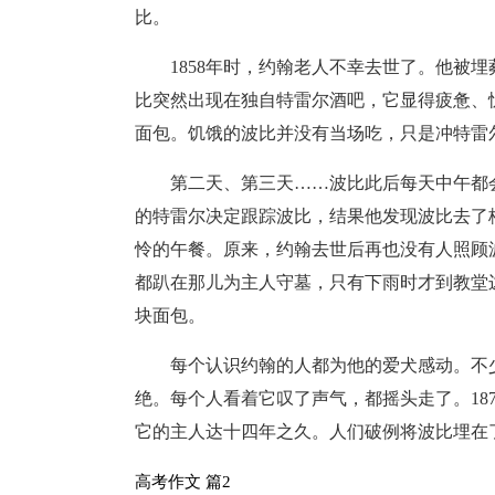
比。
1858年时，约翰老人不幸去世了。他被
比突然出现在独自特雷尔酒吧，它显得疲惫、
面包。饥饿的波比并没有当场吃，只是冲特雷
第二天、第三天……波比此后每天中午都
的特雷尔决定跟踪波比，结果他发现波比去了
怜的午餐。原来，约翰去世后再也没有人照顾
都趴在那儿为主人守墓，只有下雨时才到教堂
块面包。
每个认识约翰的人都为他的爱犬感动。不
绝。每个人看着它叹了声气，都摇头走了。18
它的主人达十四年之久。人们破例将波比埋在
高考作文 篇2