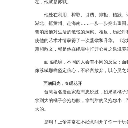
在，他就是苏轼。
他处在利用、榨取、引诱、排拒、糟践、
湖北、抵黄州、赴海南……一步一步突出重围
曾消磨他对生活的敏锐的洞察。相反，历经种
使他的艺术才情获得了一次蒸馏和升华。《念
篇和散文，就是他在绝境中打开心灵之泉滋养
面临绝境，不同的人会有不同的反应；面
像苏轼那样坚定信心，不轻言放弃，以心灵之
面朝阳光，春暖花开
台湾著名漫画家蔡志忠说过，如果拿橘子
拿到大的橘子会抱怨酸，拿到甜的又抱怨小；
大的。
是啊！上帝常常在不经意间开了你一个玩