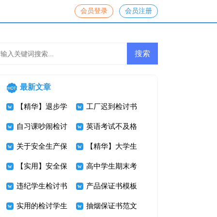
会员登录
会员注册
最新文章
【精华】退步学
工厂迟到检讨书
生检讨书三篇
自习课吵闹检讨
7篇
英语考试不及格
书
关于安全生产保
检讨书
【精华】大学生
证书模板10篇
【实用】安全保
挂科检讨书3篇
高中学生期末考
证书汇编八篇
违纪学生检讨书
试化学不及格检
产品保证书模板
集合8篇
实用的检讨学生
讨书
锦集九篇
抽烟保证书范文