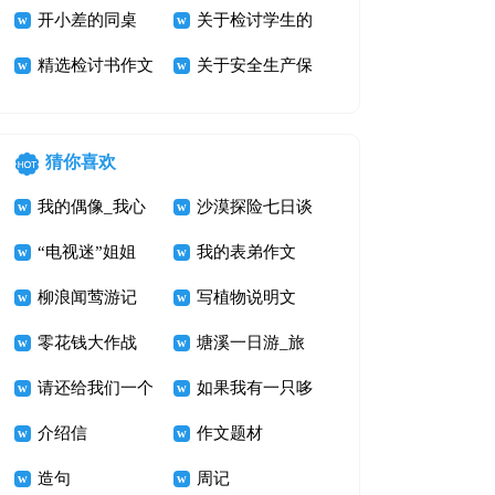
的检讨书模板集
开小差的同桌
汇总7篇
关于检讨学生的
锦七篇
精选检讨书作文
检讨书5篇
关于安全生产保
汇编十篇
证书范文六篇
猜你喜欢
我的偶像_我心
沙漠探险七日谈
中的鲁迅先生作
“电视迷”姐姐
我的表弟作文
文800字
柳浪闻莺游记
写植物说明文
零花钱大作战
400字 打破碗花
塘溪一日游_旅
请还给我们一个
游记事作文700
如果我有一只哆
美丽的家
介绍信
字
啦A梦
作文题材
造句
周记