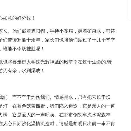
心如意的好分数！
家长。他们戴着遮阳帽，手持小花扇，握着矿泉水，可还
子们苦读寒窗十余年，家长们也陪他们度过了十几个辛辛
，谁能不牵肠挂肚呢！
就也将要走进大学这光辉神圣的殿堂？在这个生命的.转
游刃有余，水到渠成！
我们，而不至于灼伤我们。情感是水，只有把它贮于坝
是灯，在暮色笼盖四野，我们陷入迷途，它是亲人的一道
力竭，它是爱人的一声呼唤。在都市钢铁车流水泥森林
在人心日渐沙化温情流逝时，情感是黎明日出前一串不肯