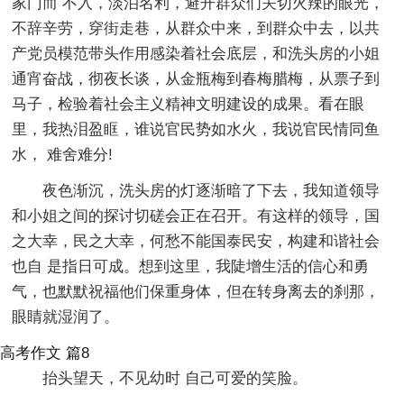
家门而 不入，淡泊名利，避开群众们关切火辣的眼光，
不辞辛劳，穿街走巷，从群众中来，到群众中去，以共
产党员模范带头作用感染着社会底层，和洗头房的小姐
通宵奋战，彻夜长谈，从金瓶梅到春梅腊梅，从票子到
马子，检验着社会主义精神文明建设的成果。看在眼
里，我热泪盈眶，谁说官民势如水火，我说官民情同鱼
水， 难舍难分!
夜色渐沉，洗头房的灯逐渐暗了下去，我知道领导
和小姐之间的探讨切磋会正在召开。有这样的领导，国
之大幸，民之大幸，何愁不能国泰民安，构建和谐社会
也自 是指日可成。想到这里，我陡增生活的信心和勇
气，也默默祝福他们保重身体，但在转身离去的刹那，
眼睛就湿润了。
高考作文 篇8
抬头望天，不见幼时 自己可爱的笑脸。