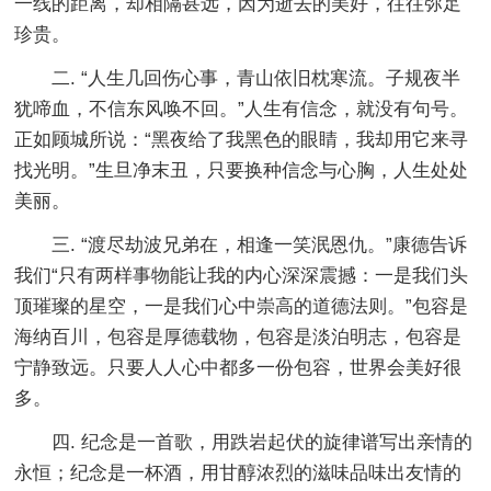
一线的距离，却相隔甚远，因为逝去的美好，往往弥足
珍贵。
二. “人生几回伤心事，青山依旧枕寒流。子规夜半
犹啼血，不信东风唤不回。”人生有信念，就没有句号。
正如顾城所说：“黑夜给了我黑色的眼睛，我却用它来寻
找光明。”生旦净末丑，只要换种信念与心胸，人生处处
美丽。
三. “渡尽劫波兄弟在，相逢一笑泯恩仇。”康德告诉
我们“只有两样事物能让我的内心深深震撼：一是我们头
顶璀璨的星空，一是我们心中崇高的道德法则。”包容是
海纳百川，包容是厚德载物，包容是淡泊明志，包容是
宁静致远。只要人人心中都多一份包容，世界会美好很
多。
四. 纪念是一首歌，用跌岩起伏的旋律谱写出亲情的
永恒；纪念是一杯酒，用甘醇浓烈的滋味品味出友情的