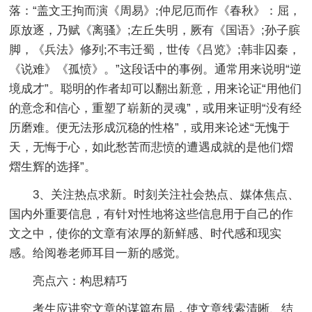
落：“盖文王拘而演《周易》;仲尼厄而作《春秋》：屈，
原放逐，乃赋《离骚》;左丘失明，厥有《国语》;孙子膑
脚，《兵法》修列;不韦迁蜀，世传《吕览》;韩非囚秦，
《说难》《孤愤》。”这段话中的事例。通常用来说明“逆
境成才”。聪明的作者却可以翻出新意，用来论证“用他们
的意念和信心，重塑了崭新的灵魂”，或用来证明“没有经
历磨难。便无法形成沉稳的性格”，或用来论述“无愧于
天，无悔于心，如此愁苦而悲愤的遭遇成就的是他们熠
熠生辉的选择”。
3、关注热点求新。时刻关注社会热点、媒体焦点、
国内外重要信息，有针对性地将这些信息用于自己的作
文之中，使你的文章有浓厚的新鲜感、时代感和现实
感。给阅卷老师耳目一新的感觉。
亮点六：构思精巧
考生应讲究文章的谋篇布局，使文章线索清晰、结