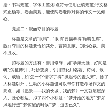
括：书写规范，字体工整;标点符号使用正确规范;行文格
式正确等。卷面美观，能使阅卷老师对你的作文一见倾
心。
亮点二：靓丽夺目的标题
标题是文章的“眼睛”，“眼睛”要描摹得“顾盼生辉”。
靓丽夺目的标题要恰如其分、言简意赅、别出心裁、美
不胜收。
拟标题的方法有：善用修辞，如“学海无涯，好问是
帆”;旁征博引，巧妙变换，引用或化用名著、诗词、歌
词、成语，如“怎一个“情字了得”“掀起你的盖头来”。除了
大标题以外，生动的小标题也可以帮你打造考场作文的
亮点，如《愿景——我的长城，我的梦》一文就层层深
入、匠心独运。拟了四个小标题：“梦开始的地方”“梦如
风地行进”“梦惊醒的时候”“梦，逝去已久”。