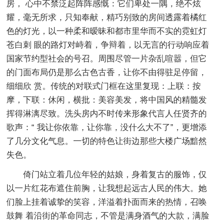
房， 心中不禁泛起阵阵感慨：它们卑处一隅，绝不炫
耀，毫无所求，只知奉献，精巧别致的房间透露着橘红
色的灯光，以一种柔和暧昧和都市里华而不实的霓虹灯
苍白刺 眼的路灯对峙着，争辩着，以无言的行动响应着
国家节约型社会的号召。周围尽管一片杂乱喧嚣，但它
的门面布局仍是那么古色古香，让你不由得驻足停留，
细细欣 赏。传统的对联式门框在这里复现：上联：按
摩，下联：休闲，横批：美容美发，将中国风的精髓发
挥得淋漓尽致。洗头房内不时传来形象代言人任贤齐的
歌声：“ 我让你依靠，让你靠，没什么大不了”，更增添
了几分文化气息。一切的特色让街边那些大楼广场黯然
失色。
倚门站立着几位年轻的姑娘，身着复古的服饰，仅
以一片红花布遮住前胸，让我想起远古人民的伟大。她
们脸上挂着诚挚的笑容，洋溢着扑面而来的热情，召唤
鼓舞 着沿街的革命同志，不管是满身酒气的大款，满脸