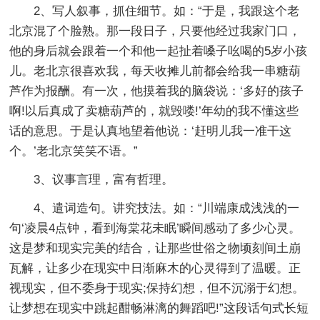
2、写人叙事，抓住细节。如：“于是，我跟这个老
北京混了个脸熟。那一段日子，只要他经过我家门口，
他的身后就会跟着一个和他一起扯着嗓子吆喝的5岁小孩
儿。老北京很喜欢我，每天收摊儿前都会给我一串糖葫
芦作为报酬。有一次，他摸着我的脑袋说：‘多好的孩子
啊!以后真成了卖糖葫芦的，就毁喽!’年幼的我不懂这些
话的意思。于是认真地望着他说：‘赶明儿我一准干这
个。’老北京笑笑不语。”
3、议事言理，富有哲理。
4、遣词造句。讲究技法。如：“川端康成浅浅的一
句‘凌晨4点钟，看到海棠花未眠’瞬间感动了多少心灵。
这是梦和现实完美的结合，让那些世俗之物顷刻间土崩
瓦解，让多少在现实中日渐麻木的心灵得到了温暖。正
视现实，但不委身于现实;保持幻想，但不沉溺于幻想。
让梦想在现实中跳起酣畅淋漓的舞蹈吧!”这段话句式长短