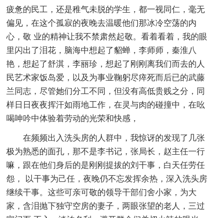
疲惫的民工，还是稚气未脱的学生，都一视同仁，毫无
偏见，在这个孤寂的夜晚去温暖他们那冰冷空荡的内
心，敬 业的精神让我不禁肃然起敬。看着看着，我的眼
里闪出了泪花，脑海中想起了貂蝉，李师师，秦淮八
艳，想起了舒淇，李丽珍，想起了刚刚离我们而去的人
民艺术家饭岛爱，以及为事业鞠躬尽瘁死而后已的武藤
兰同志，尽管她们分工不同，但没有高低贵贱之分，同
样日日夜夜挥汗如雨地工作，在灵与肉的碰撞中，在吆
喝呻吟中体验着劳动的光荣和快感，
在频频出入洗头房的人群中，我惊讶的发现了几张
极为熟悉的面孔，那不是李书记，张局长，赵主任一行
嘛，跟在他们身后的是刚刚提拔的刘干事，白天任劳任
怨， 以干事为己任，夜晚仍不忘发挥余热，深入洗头房
继续干事。这些可亲可敬的领导干部们舍小家，为大
家，含泪抛下独守空房的妻子，两眼张望的老人，三过