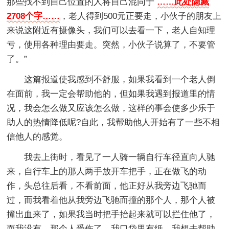
那些找不到自己位置的人将自己混同于
……此处隐藏
2708个字……
，老人得到500元正要走，小伙子的朋友上
来说这附近有摄像头，我们可以去看一下，老人自知理
亏，使用各种理由要走。突然，小伙子说算了，不要管
了。”
这篇报道使我感到不舒服，如果我看到一个老人倒
在面前，我一定会帮助他的，但如果我遇到报道里的情
况，我会怎么做又应该怎么做，这样的事会使多少乐于
助人的热情降低呢?自此，我帮助他人开始有了一些不相
信他人的感觉。
我去上街时，看见了一人骑一辆自行车径直向人驰
来，自行车上的那人两手放开车把手，正在做飞的动
作，头总往后看，不看前面，他正好从我旁边飞驰而
过，而我看着他从我旁边飞驰而撞的那个人，那个人被
撞出血来了，如果我当时把手抬起来就可以拦住他了，
而我没有，那个人受伤了，我口袋里有纸，我想去帮助