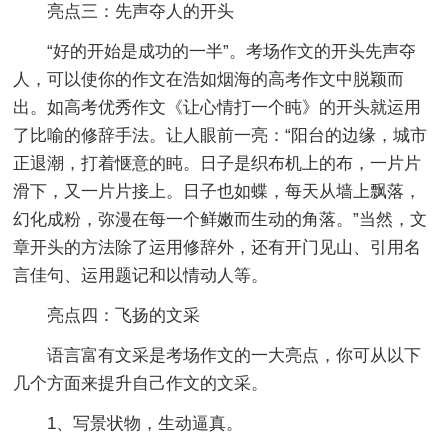
亮点三：先声夺人的开头
“好的开始是成功的一半”。考场作文的开头先声夺
人，可以使你的作文在浩如烟海的高考作文中脱颖而
出。如高考优秀作文《让心情打一个盹》的开头就运用
了比喻的修辞手法。让人眼前一亮：“阳台的边缘，城市
正退潮，打着惬意的盹。日子是织布机上的布，一片片
滑下，又一片片接上。日子也如蝶，每天从墙上飘落，
幻化成粉，弥漫在每一个鲜嫩而生动的角落。”当然，文
章开头的方法除了运用修辞外，还有开门见山、引用名
言佳句、运用题记和以情动人等。
亮点四：飞扬的文采
语言富有文采是考场作文的一大亮点，你可从以下
几个方面来提升自己作文的文采。
1、写景状物，生动逼真。