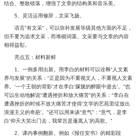
结合、整散错落，增强了文章的结构美和音乐美。
5、灵活运用修辞，文采飞扬。
语言“有文采”，可以弥补发展等级其他方面的不足，
但不要为追求文采，而堆砌词藻。文采要与文章的内容
相得益彰。
亮点五：材料新鲜
1、一例多用出新。用李白的材料可以诠释“人文素
养与发展”的关系：“正是因为不重视文人，不重视人文素
养。‘一个王朝的背影’才在李白‘朦胧的醉眼中逝去’。”也
可以生动地解说“遭遇挫折和放大痛苦”的关系：“李白在
遭遇挫折的时候不放大痛苦才使得‘文学的艺苑里绽放出
浪漫主义的奇葩’。”还可以用来谈“意气”：“意气，是李
白‘仰天大笑出门去，我辈岂是蓬蒿人’的高歌。”
2、课内事例翻新。例如《报任安书》的精彩段