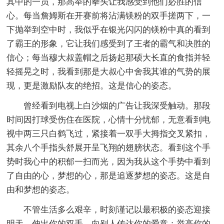
其中的一员，那高举的拳头让我感受到他们必胜的信
心。每当詹姆斯在开赛前将沾满镁粉的双手搓两下，一
下抛举到空中时，我似乎在银光闪闪的镁粉中真的看到
了霸王的形象，它让我们感受到了王者的霸气和决胜的
信心；每当穆大叔盖帽之后扬起那硕大长直的食指并轻
轻摇晃之时，我看到那是大叔心中舍我其谁的气势的展
现，更是激励队友的绝招。这是信心的姿态。
曾经看到电视上白沙烟的广告让我深受触动。那段
时间因打球受伤住在医院，心情十分忧郁，无意看到电
视中两三只白鹤飞过，紧接着一双手大拇指交叉紧扣，
其余八个手指头舒展开呈飞翔的翅膀状态。看到这个手
势时我心中的积郁一扫而光，因为我从这个手势中看到
了自由的心，梦想的心，那是追逐梦想的姿态。这是自
由和梦想的姿态。
不管生活多么艰辛，时刻谨记以最积极的姿态迎接
明天，伸出你的双手、向别人传达你的爱意；举高你的