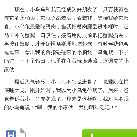
现在，小乌龟和我已经成为好朋友了。只要我蹲在
养它的水桶边，它就会昂着头，看着我，等待我给它喂
食。小乌龟最爱吃蟹肉，当我把蟹肉腿丢进水桶时，它
马上冲向蟹腿一口咬住，接着用两只前爪把蟹腿撕裂，
再按住蟹腿，才开始慢条斯理地吃起来。有时候我也会
逗逗它，拿出我的食指碰碰它的小脑袋，乌龟就一下子
缩进，一下子钻出，似乎在和我玩捉迷藏，这调皮的小
家伙！
最近天气转冷，小乌龟不怎么进食了，总爱趴在桶
底睡大觉。刚开始时，我以为小乌龟生病了。后来，爸
爸告诉我小乌龟要冬眠了。原来是这样啊，我对着冬眠
的小乌龟说：“嘿，我的小家伙，我们明年见吧！”