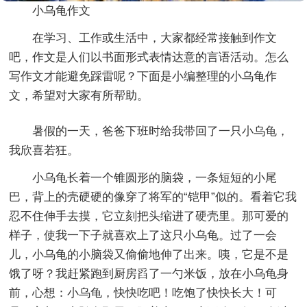
小乌龟作文
在学习、工作或生活中，大家都经常接触到作文
吧，作文是人们以书面形式表情达意的言语活动。怎么
写作文才能避免踩雷呢？下面是小编整理的小乌龟作
文，希望对大家有所帮助。
暑假的一天，爸爸下班时给我带回了一只小乌龟，
我欣喜若狂。
小乌龟长着一个锥圆形的脑袋，一条短短的小尾
巴，背上的壳硬硬的像穿了将军的“铠甲”似的。看着它我
忍不住伸手去摸，它立刻把头缩进了硬壳里。那可爱的
样子，使我一下子就喜欢上了这只小乌龟。过了一会
儿，小乌龟的小脑袋又偷偷地伸了出来。咦，它是不是
饿了呀？我赶紧跑到厨房舀了一勺米饭，放在小乌龟身
前，心想：小乌龟，快快吃吧！吃饱了快快长大！可