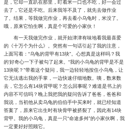
是，它却一直趴在那里，盯着米一口也不吃，好一会过
去了，它还是不吃。后来我等不及了，就先去做作业
了。结果，等我做完作业，再去看小乌龟时，米没了。
哦，原来它怕生啊，真是个可爱的小家伙！
有一天我做完作业，就开始津津有味地看我最喜爱
的《十万个为什么》。突然有一句话引起了我的注意，
上面写着：“乌龟的背甲有13块”。心想真是这样吗？我
的'好奇心一下子被勾了起来。“我的小乌龟的背甲是不是
13块呢？”带着这个疑问，我一边轻轻地按住小乌龟，让
它无法逃出我的手掌，一边快速仔细地数。咦，数来数
去，它怎么有14块背甲呢？怎么回事呢？难道是书上的
内容不可信吗？晚上我把我的疑问告诉了爸爸，爸爸和
我说，当初他从卖乌龟的伯伯手中买来时，就已经知道
答案了，原来它出生时有块骨甲被挤裂了，因此有14块
背甲。我的小乌龟，真是一只“命途多舛”的小家伙啊，我
一定要好好照顾它。