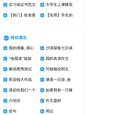
讨书范文集锦9
实习保证书范文
讨书九篇
大学生上课睡觉
篇
汇编10篇
【热门】给老婆
检讨书
【实用】学生的
的保证书4篇
保证书3篇
猜你喜欢
我的偶像_我心
沙漠探险七日谈
中的鲁迅先生作
“电视迷”姐姐
我的表弟作文
文800字
柳浪闻莺游记
写植物说明文
零花钱大作战
400字 打破碗花
塘溪一日游_旅
请还给我们一个
游记事作文700
如果我有一只哆
美丽的家
介绍信
字
啦A梦
作文题材
造句
周记