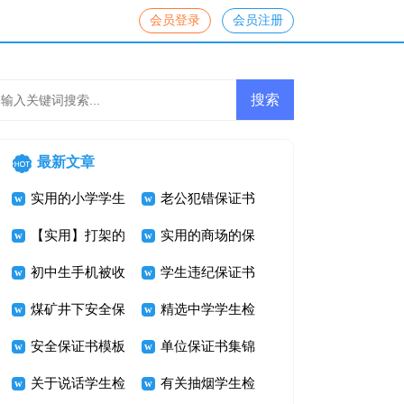
会员登录
会员注册
最新文章
实用的小学学生
老公犯错保证书
检讨书模板汇编
【实用】打架的
实用的商场的保
五篇
保证书4篇
初中生手机被收
证书三篇
学生违纪保证书
检讨书
煤矿井下安全保
精选中学学生检
证书7篇
安全保证书模板
讨书三篇
单位保证书集锦
集合六篇
关于说话学生检
六篇
有关抽烟学生检