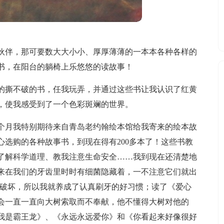
伙伴，那可要数大大小小、厚厚薄薄的一本本各种各样的
书，在阳台的躺椅上乐悠悠的读故事！
的撕不破的书，任我玩弄，并通过这些书让我认识了红黄
，使我感受到了一个色彩斑斓的世界。
个月我特别期待来自青岛老约翰绘本馆给我寄来的绘本故
选购的各种故事书，到现在得有200多本了！这些书教
了解科学道理、教我注意生命安全……我到现在还清楚地
来在我们的牙齿里时时有细菌隐藏着，一不注意它们就出
搞破坏，所以我就养成了认真刷牙的好习惯；读了《爱心
会一直一直向大树索取而不奉献，他不懂得大树对他的
我是霸王龙》、《永远永远爱你》和《你看起来好像很好