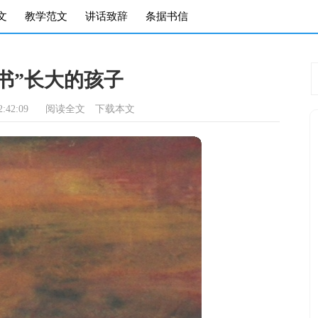
文
教学范文
讲话致辞
条据书信
书”长大的孩子
:42:09
阅读全文
下载本文