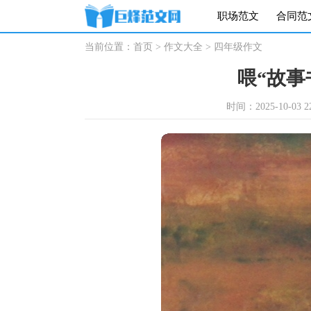
职场范文
合同范
当前位置：
首页
>
作文大全
>
四年级作文
喂“故事
时间：2025-10-03 22