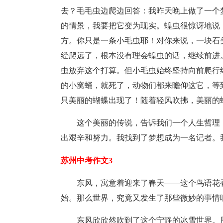
去？毛毛虫边爬边回答：我昨天晚上做了一个
的情景，我要把它变为现实。蝗虫很惊讶地说
方。你只是一条小毛虫耶！对你来说，一块石
经爬远了，根本没有理会蝗虫的话，继续前进
虫放弃这个打算。但小毛虫始终坚持向前爬行
的小窝蛹，就死了，动物们都来瞻仰这它，等
只美丽的蝴蝶出现了！随着轻风吹拂，美丽的
这个美丽的传说，告诉我们一个人生哲理
出艰辛和努力。我找到了梦想成为一名记者。
苏州中考作文3
东风，寓意着迎来了春天——这个鸟语花
始。那么世界，究竟又发生了那些微妙的事情
东风欣欣然吹到了这个宁静的冰雪世界。