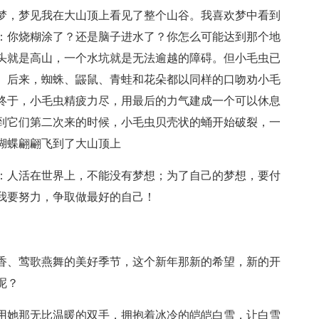
梦，梦见我在大山顶上看见了整个山谷。我喜欢梦中看到
：你烧糊涂了？还是脑子进水了？你怎么可能达到那个地
头就是高山，一个水坑就是无法逾越的障碍。但小毛虫已
。后来，蜘蛛、鼹鼠、青蛙和花朵都以同样的口吻劝小毛
终于，小毛虫精疲力尽，用最后的力气建成一个可以休息
到它们第二次来的时候，小毛虫贝壳状的蛹开始破裂，一
蝴蝶翩翩飞到了大山顶上
：人活在世界上，不能没有梦想；为了自己的梦想，要付
我要努力，争取做最好的自己！
香、莺歌燕舞的美好季节，这个新年那新的希望，新的开
呢？
用她那无比温暖的双手，拥抱着冰冷的皑皑白雪，让白雪