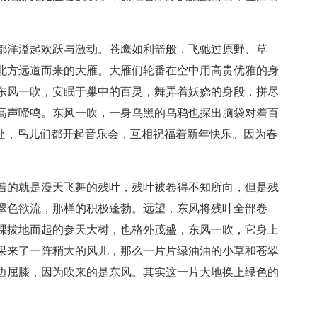
都洋溢起欢跃与激动。苍鹰如利箭般，飞驰过原野、草
北方远道而来的大雁。大雁们轮番在空中用高贵优雅的身
东风一吹，安眠于巢中的百灵，舞弄着妖娆的身段，拼尽
高声啼鸣。东风一吹，一身乌黑的乌鸦也探出脑袋对着百
之处，鸟儿们都开起音乐会，互相祝福着新年快乐。因为春
着的就是漫天飞舞的残叶，残叶被卷得不知所向，但是残
翠色欲流，那样的积极蓬勃。远望，东风将残叶全部卷
棵拔地而起的参天大树，也格外茂盛，东风一吹，它身上
果来了一阵稍大的风儿，那么一片片绿油油的小草和苍翠
边屈膝，因为吹来的是东风。其实这一片大地换上绿色的