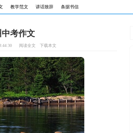
文
教学范文
讲话致辞
条据书信
州中考作文
:44:30
阅读全文
下载本文