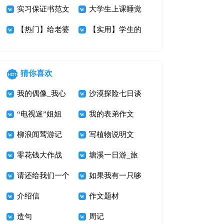
讨书范文集锦9
实习保证书范文
讨书九篇
大学生上课睡觉
篇
汇编10篇
【热门】给老婆
检讨书
【实用】学生的
的保证书4篇
保证书3篇
猜你喜欢
我的偶像_我心
沙漠探险七日谈
中的鲁迅先生作
“电视迷”姐姐
我的表弟作文
文800字
柳浪闻莺游记
写植物说明文
零花钱大作战
400字 打破碗花
塘溪一日游_旅
请还给我们一个
游记事作文700
如果我有一只哆
美丽的家
介绍信
字
啦A梦
作文题材
造句
周记