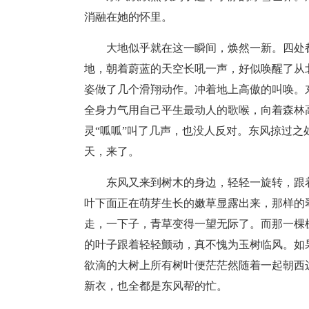
消融在她的怀里。
大地似乎就在这一瞬间，焕然一新。四处
地，朝着蔚蓝的天空长吼一声，好似唤醒了从
姿做了几个滑翔动作。冲着地上高傲的叫唤。
全身力气用自己平生最动人的歌喉，向着森林
灵“呱呱”叫了几声，也没人反对。东风掠过
天，来了。
东风又来到树木的身边，轻轻一旋转，跟
叶下面正在萌芽生长的嫩草显露出来，那样的
走，一下子，青草变得一望无际了。而那一棵
的叶子跟着轻轻颤动，真不愧为玉树临风。如
欲滴的大树上所有树叶便茫茫然随着一起朝西
新衣，也全都是东风帮的忙。