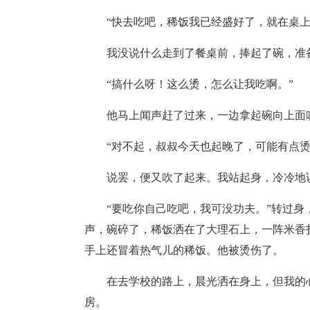
“快去吃吧，稀饭我已经盛好了，就在桌上
我没说什么走到了餐桌前，捧起了碗，准
“搞什么呀！这么烫，怎么让我吃啊。”
他马上闻声赶了过来，一边拿起碗向上面
“对不起，叔叔今天也起晚了，可能有点烫
说罢，便又吹了起来。我站起身，冷冷地
“要吃你自己吃吧，我可没功夫。”转过
声，碗碎了，稀饭洒在了大理石上，一阵米香
手上还冒着热气儿的稀饭。他被烫伤了。
在去学校的路上，晨光洒在身上，但我的
房。