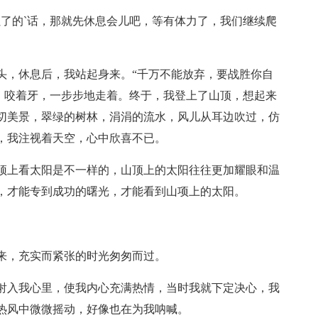
累了的`话，那就先休息会儿吧，等有体力了，我们继续爬
头，休息后，我站起身来。“千万不能放弃，要战胜你自
方，咬着牙，一步步地走着。终于，我登上了山顶，想起来
切美景，翠绿的树林，涓涓的流水，风儿从耳边吹过，仿
，我注视着天空，心中欣喜不已。
顶上看太阳是不一样的，山顶上的太阳往往更加耀眼和温
，才能专到成功的曙光，才能看到山项上的太阳。
来，充实而紧张的时光匆匆而过。
射入我心里，使我内心充满热情，当时我就下定决心，我
热风中微微摇动，好像也在为我呐喊。