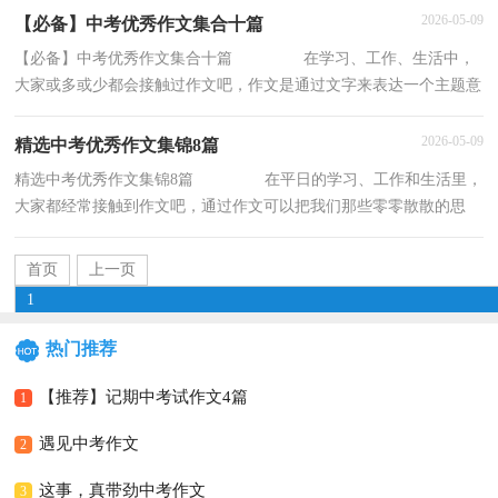
2026-05-09
【必备】中考优秀作文集合十篇
【必备】中考优秀作文集合十篇 在学习、工作、生活中，
大家或多或少都会接触过作文吧，作文是通过文字来表达一个主题意
义的记叙方法。那么你知道一篇好的作文该
2026-05-09
精选中考优秀作文集锦8篇
精选中考优秀作文集锦8篇 在平日的学习、工作和生活里，
大家都经常接触到作文吧，通过作文可以把我们那些零零散散的思
想，聚集在一块。为了让您在写作文时更加简
首页
上一页
1
热门推荐
2
3
4
5
下一页
尾页
【推荐】记期中考试作文4篇
1
遇见中考作文
2
这事，真带劲中考作文
3