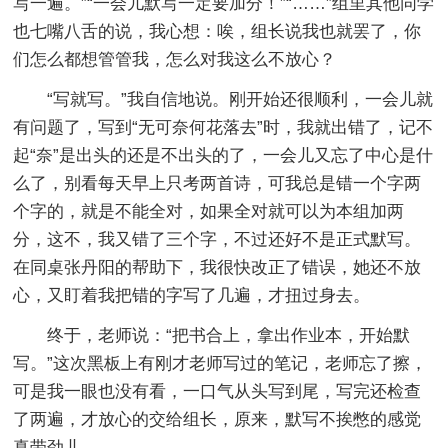
写一遍。”“一会儿默写一定要加分！”“……”组里其他同学
也七嘴八舌的说，我心想：唉，组长说我也就罢了，你
们怎么都想管管我，怎么对我这么不放心？
“写就写。”我自信地说。刚开始还很顺利，一会儿就
有问题了，写到“无可奈何花落去”时，我就出错了，记不
起“奈”是出头的还是不出头的了，一会儿又忘了中心是什
么了，别看每天早上只考两首诗，可我总是错一个字两
个字的，就是不能全对，如果全对就可以为本组加两
分，这不，我又错了三个字，不过还好不是正式默写。
在同桌张丹阳的帮助下，我很快改正了错误，她还不放
心，又盯着我把错的字写了几遍，才扭过身去。
终于，老师说：“把书合上，拿出作业本，开始默
写。”这次黑板上有刚才老师写过的笔记，老师忘了擦，
可是我一眼也没有看，一口气从头写到尾，写完还检查
了两遍，才放心的交给组长，原来，默写不挨憋的感觉
真带劲儿。