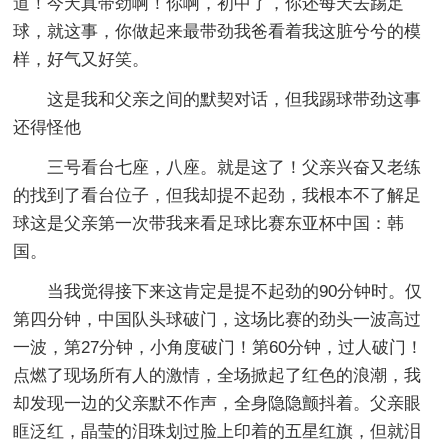
道！今天真带劲啊！你啊，初中了，你还每天去踢足
球，就这事，你做起来最带劲我爸看着我这脏兮兮的模
样，好气又好笑。
这是我和父亲之间的默契对话，但我踢球带劲这事
还得怪他
三号看台七座，八座。就是这了！父亲兴奋又老练
的找到了看台位子，但我却提不起劲，我根本不了解足
球这是父亲第一次带我来看足球比赛东亚杯中国：韩
国。
当我觉得接下来这肯定是提不起劲的90分钟时。仅
第四分钟，中国队头球破门，这场比赛的劲头一波高过
一波，第27分钟，小角度破门！第60分钟，过人破门！
点燃了现场所有人的激情，全场掀起了红色的浪潮，我
却发现一边的父亲默不作声，全身隐隐颤抖着。父亲眼
眶泛红，晶莹的泪珠划过脸上印着的五星红旗，但就泪