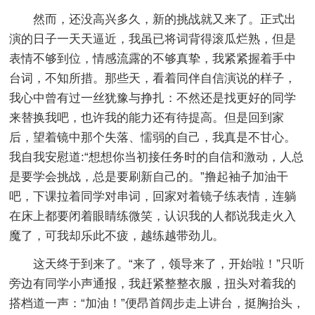
然而，还没高兴多久，新的挑战就又来了。正式出
演的日子一天天逼近，我虽已将词背得滚瓜烂熟，但是
表情不够到位，情感流露的不够真挚，我紧紧握着手中
台词，不知所措。那些天，看着同伴自信演说的样子，
我心中曾有过一丝犹豫与挣扎：不然还是找更好的同学
来替换我吧，也许我的能力还有待提高。但是回到家
后，望着镜中那个失落、懦弱的自己，我真是不甘心。
我自我安慰道:“想想你当初接任务时的自信和激动，人总
是要学会挑战，总是要刷新自己的。”撸起袖子加油干
吧，下课拉着同学对串词，回家对着镜子练表情，连躺
在床上都要闭着眼睛练微笑，认识我的人都说我走火入
魔了，可我却乐此不疲，越练越带劲儿。
这天终于到来了。“来了，领导来了，开始啦！”只听
旁边有同学小声通报，我赶紧整整衣服，扭头对着我的
搭档道一声：“加油！”便昂首阔步走上讲台，挺胸抬头，