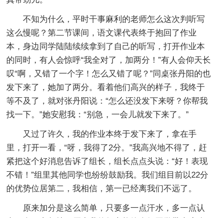
不知为什么，平时干事麻利的老师怎么这次判听写
这么慢呢？第二节课间，语文课代表终于抱回了作业
本，身边同学陆陆续续拿到了自己的听写，打开作业本
的同时，有人会惊呼“我全对了，加两分！”有人会仰天长
叹“啊，又错了一个字！怎么又错了呢？”同桌张丹阳的也
发下来了，她加了两分。看着他们高兴的样子，我终于
等不及了，就对张丹阳说：“怎么还没发下来呀？你帮我
找一下。”她安慰我：“别急，一会儿就发下来了。”
又过了许久，我的作业本终于发下来了，拿在手
里，打开一看，“呀，我得了2分。”我高兴地不得了，赶
紧把这个好消息告诉了组长，组长点点头说：“好！表现
不错！”组里其他同学也纷纷鼓励我。我们组目前以22分
的优势位居第二，我相信，第一已经离我们不远了。
原来加分是这么简单，只要多一点汗水，多一点认