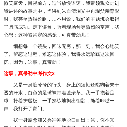
微笑露齿，目视前方，适当放慢语速，我带领观众走进
我讲述的故事之中，当讲到朱自清泪光中再现父亲背影
时，我甚至热泪盈眶……不用说，我们的主题班会取得
了圆满成功。走下讲台，听着现场领导热烈的掌声，我
心想：这种被肯定的感觉，可真带劲儿！
细想每一个镜头，回味无穷，那一刻，我会心地笑
了。留恋这过程，难忘这体验，我将永远珍藏这次回
忆，因为，这事，真带劲！
这事，真带劲中考作文3
又是一身脏兮兮的行头，身上的短袖还黏糊着未干
透的汗水，白色的足球袜带着些杂草。我一手抱着足
球，拎着护腿板，一手熟练地掏出钥匙，随着咔哒一
声，我打开了家门。
我一身疲惫却又兴冲冲地脱口而出：爸，你不知