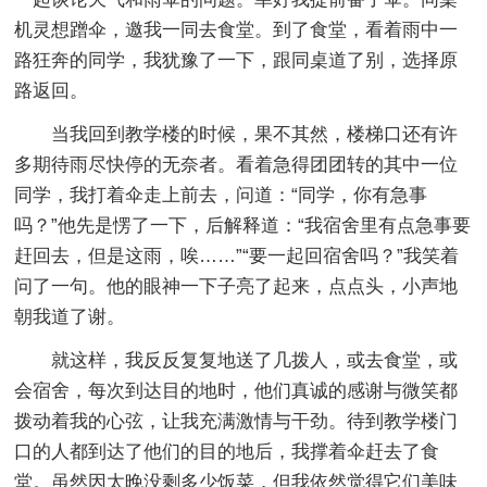
机灵想蹭伞，邀我一同去食堂。到了食堂，看着雨中一
路狂奔的同学，我犹豫了一下，跟同桌道了别，选择原
路返回。
当我回到教学楼的时候，果不其然，楼梯口还有许
多期待雨尽快停的无奈者。看着急得团团转的其中一位
同学，我打着伞走上前去，问道：“同学，你有急事
吗？”他先是愣了一下，后解释道：“我宿舍里有点急事要
赶回去，但是这雨，唉……”“要一起回宿舍吗？”我笑着
问了一句。他的眼神一下子亮了起来，点点头，小声地
朝我道了谢。
就这样，我反反复复地送了几拨人，或去食堂，或
会宿舍，每次到达目的地时，他们真诚的感谢与微笑都
拨动着我的心弦，让我充满激情与干劲。待到教学楼门
口的人都到达了他们的目的地后，我撑着伞赶去了食
堂。虽然因太晚没剩多少饭菜，但我依然觉得它们美味