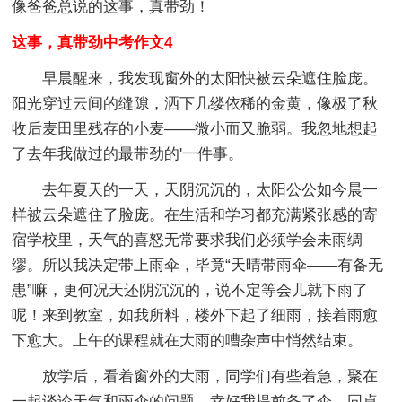
像爸爸总说的这事，真带劲！
这事，真带劲中考作文4
早晨醒来，我发现窗外的太阳快被云朵遮住脸庞。
阳光穿过云间的缝隙，洒下几缕依稀的金黄，像极了秋
收后麦田里残存的小麦——微小而又脆弱。我忽地想起
了去年我做过的最带劲的'一件事。
去年夏天的一天，天阴沉沉的，太阳公公如今晨一
样被云朵遮住了脸庞。在生活和学习都充满紧张感的寄
宿学校里，天气的喜怒无常要求我们必须学会未雨绸
缪。所以我决定带上雨伞，毕竟“天晴带雨伞——有备无
患”嘛，更何况天还阴沉沉的，说不定等会儿就下雨了
呢！来到教室，如我所料，楼外下起了细雨，接着雨愈
下愈大。上午的课程就在大雨的嘈杂声中悄然结束。
放学后，看着窗外的大雨，同学们有些着急，聚在
一起谈论天气和雨伞的问题。幸好我提前备了伞。同桌