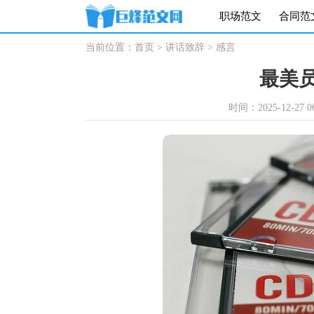
职场范文
合同范
当前位置：
首页
>
讲话致辞
>
感言
最美
时间：2025-12-27 06