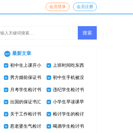
会员登录
会员注册
最新文章
初中生上课开小
上班时间吃东西
差检讨书
男方婚前保证书
检讨书
初中生手机被没
月考学生检讨书
收检讨书
违纪学生检讨书
汇编6篇
出国的保证书汇
3篇
小学生早读课早
编七篇
关于工作检讨书
退检讨书
检讨学生的检讨
惹老婆生气检讨
书集锦五篇
喝酒学生检讨书