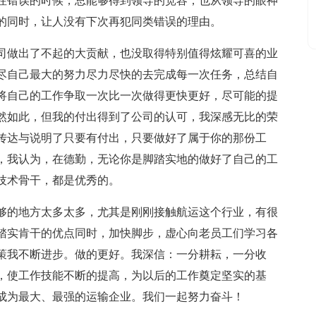
性错误的时候，总能够得到领导的宽容，也从领导的眼神
的同时，让人没有下次再犯同类错误的理由。
公司做出了不起的大贡献，也没取得特别值得炫耀可喜的业
尽自己最大的努力尽力尽快的去完成每一次任务，总结自
将自己的工作争取一次比一次做得更快更好，尽可能的提
然如此，但我的付出得到了公司的认可，我深感无比的荣
传达与说明了只要有付出，只要做好了属于你的那份工
，我认为，在德勤，无论你是脚踏实地的做好了自己的工
技术骨干，都是优秀的。
够的地方太多太多，尤其是刚刚接触航运这个行业，有很
踏实肯干的优点同时，加快脚步，虚心向老员工们学习各
策我不断进步。做的更好。我深信：一分耕耘，一分收
，使工作技能不断的提高，为以后的工作奠定坚实的基
成为最大、最强的运输企业。我们一起努力奋斗！