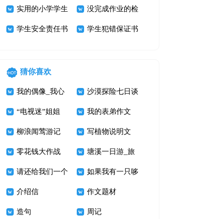
书
实用的小学学生
模板集合六篇
没完成作业的检
检讨书范文五篇
学生安全责任书
讨书
学生犯错保证书
(15篇)
合集七篇
猜你喜欢
我的偶像_我心
沙漠探险七日谈
中的鲁迅先生作
“电视迷”姐姐
我的表弟作文
文800字
柳浪闻莺游记
写植物说明文
零花钱大作战
400字 打破碗花
塘溪一日游_旅
请还给我们一个
游记事作文700
如果我有一只哆
美丽的家
介绍信
字
啦A梦
作文题材
造句
周记