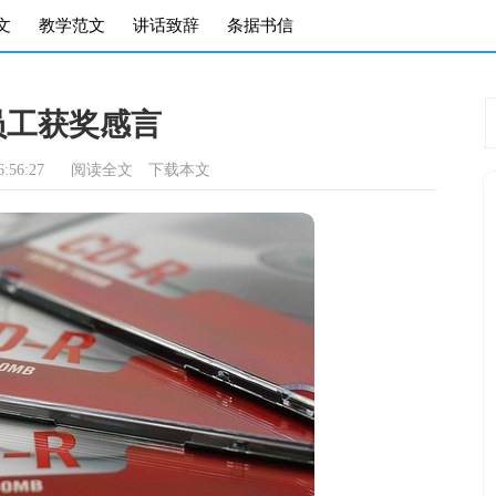
文
教学范文
讲话致辞
条据书信
员工获奖感言
:56:27
阅读全文
下载本文