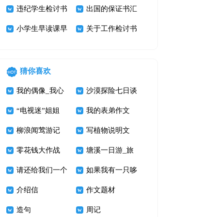
收检讨书
违纪学生检讨书
汇编6篇
出国的保证书汇
3篇
小学生早读课早
编七篇
关于工作检讨书
退检讨书
猜你喜欢
我的偶像_我心
沙漠探险七日谈
中的鲁迅先生作
“电视迷”姐姐
我的表弟作文
文800字
柳浪闻莺游记
写植物说明文
零花钱大作战
400字 打破碗花
塘溪一日游_旅
请还给我们一个
游记事作文700
如果我有一只哆
美丽的家
介绍信
字
啦A梦
作文题材
造句
周记