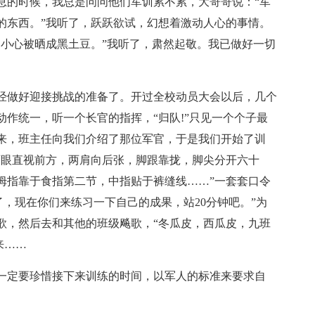
息的时候，我总是问问他们军训累不累，大哥哥说：“军
的东西。”我听了，跃跃欲试，幻想着激动人心的事情。
，小心被晒成黑土豆。”我听了，肃然起敬。我已做好一切
经做好迎接挑战的准备了。开过全校动员大会以后，几个
作统一，听一个长官的指挥，“归队!”只见一个个子最
来，班主任向我们介绍了那位军官，于是我们开始了训
两眼直视前方，两肩向后张，脚跟靠拢，脚尖分开六十
拇指靠于食指第二节，中指贴于裤缝线……”一套套口令
了，现在你们来练习一下自己的成果，站20分钟吧。”为
歌，然后去和其他的班级飚歌，“冬瓜皮，西瓜皮，九班
来……
一定要珍惜接下来训练的时间，以军人的标准来要求自