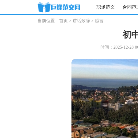
职场范文
合同范
当前位置：
首页
>
讲话致辞
>
感言
初
时间：2025-12-28 06