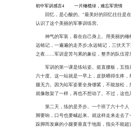
初中军训感言4 一片橄榄绿，难忘军营情
回忆，是心酸的。"最美好的回忆往往是
认识了这个美丽的军事训练营。
神气的军装，着在自己身上。用美丽的橄
远铭记，一遍遍的走齐步;永远铭记，三伏天下
之夜……军训是苦与累的象征，整齐的队伍背
军训的第一课是练站姿。挺直腰板，五指
六十度。这一站就是一早上，皮肤晒得生疼，
腿无力。因为站军姿要全身绷紧，不能放松，
就像散架了一样，再也不想动了。不过，这也
第二天，练的是齐步。一个班了六十个人
脚要响，口号也要喊起来。就这样走来走去了
跺脚而发麻的小腿要垂直于地面，指尖不能超