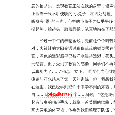
意的抬起头，发现教官正站在我的身旁，轻声
正揣着一只不听使唤的`小兔子，在四处乱撞
听身旁“恩”的一声，心中的小兔子才似乎平
挺起胸，抬起头，膝盖靠拢，笔直地站在了那
经过一中午的养精蓄锐，先前还个个叫苦
对，火辣辣的太阳光透过稀稀疏疏的树页照在
官，深色的迷彩服早已被汗水浸得透湿，额头
无怨言。似乎受到了教官的感染，同学们不再
认真努力了……“稍息—立正。”同学们专心
疲惫与汗水结束了第一天的训练，但，我想我
在这里，我已经学到或许未来学不到的东西，
自
……此处隐藏4171个字……
师说：“这是我
起有节奏的拍起手来，就像一首美丽的歌曲，
高大宽敞的体育场，体委为我们整理了队伍，