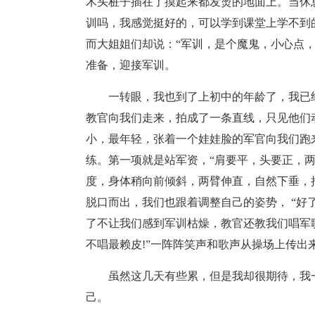
木头桩子插在了摸起来都发烫的地面上。当休
训吗，我感觉挺好的，可以学到课堂上学不到
而大姐姐们却说：“军训，是个魔鬼，小心点
准备，迎接军训。
一转眼，我也到了上初中的年龄了，我已
教官向我们走来，拍成了一条直线，只见他们动
小，最年轻，张着一个娃娃脸的军官向我们跑
练。第一项就是站军资，“肩要平，头要正，
度，身体稍向前倾斜，两臂伸直，自然下垂，
脱口而出，我们也跟着调整自己的姿势， “好
了不让我们感到军训枯燥，教官还教我们唱军
不唱最赖皮!”一阵阵笑声和歌声从操场上传出
虽然这几天有些累，但是我却很期待，我
己。