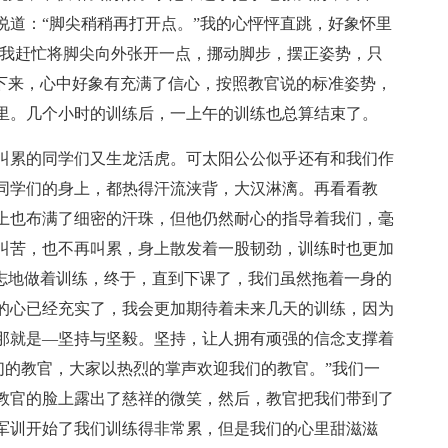
说道：“脚尖稍稍再打开点。”我的心怦怦直跳，好象怀里
。我赶忙将脚尖向外张开一点，挪动脚步，摆正姿势，只
静下来，心中好象有充满了信心，按照教官说的标准姿势，
里。几个小时的训练后，一上午的训练也总算结束了。
叫累的同学们又生龙活虎。可太阳公公似乎还有和我们作
同学们的身上，都热得汗流浃背，大汉淋漓。再看看教
上也布满了细密的汗珠，但他仍然耐心的指导着我们，毫
叫苦，也不再叫累，身上散发着一股韧劲，训练时也更加
致志地做着训练，终于，直到下课了，我们虽然拖着一身的
的心已经充实了，我会更加期待着未来几天的训练，因为
那就是—坚持与坚毅。坚持，让人拥有顽强的信念支撑着
们的教官，大家以热烈的掌声欢迎我们的教官。”我们一
教官的脸上露出了慈祥的微笑，然后，教官把我们带到了
军训开始了我们训练得非常累，但是我们的心里甜滋滋