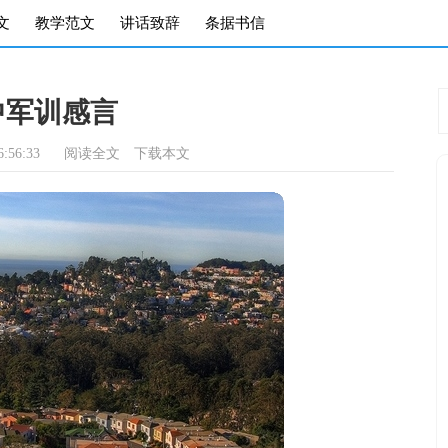
文
教学范文
讲话致辞
条据书信
中军训感言
:56:33
阅读全文
下载本文