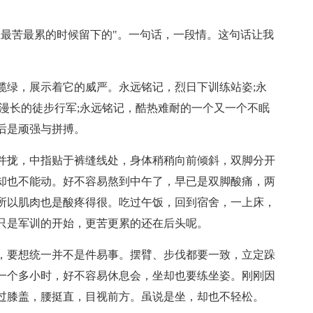
在最苦最累的时候留下的"。一句话，一段情。这句话让我
榄绿，展示着它的威严。永远铭记，烈日下训练站姿;永
漫长的徒步行军;永远铭记，酷热难耐的一个又一个不眠
后是顽强与拼搏。
并拢，中指贴于裤缝线处，身体稍稍向前倾斜，双脚分开
却也不能动。好不容易熬到中午了，早已是双脚酸痛，两
所以肌肉也是酸疼得很。吃过午饭，回到宿舍，一上床，
只是军训的开始，更苦更累的还在后头呢。
，要想统一并不是件易事。摆臂、步伐都要一致，立定跺
一个多小时，好不容易休息会，坐却也要练坐姿。刚刚因
过膝盖，腰挺直，目视前方。虽说是坐，却也不轻松。