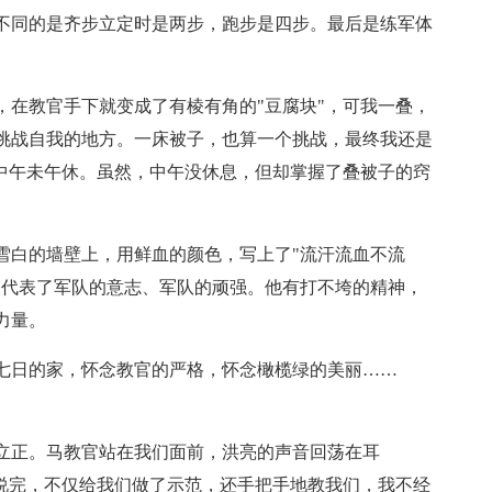
不同的是齐步立定时是两步，跑步是四步。最后是练军体
，在教官手下就变成了有棱有角的"豆腐块"，可我一叠，
挑战自我的地方。一床被子，也算一个挑战，最终我还是
个中午未午休。虽然，中午没休息，但却掌握了叠被子的窍
雪白的墙壁上，用鲜血的颜色，写上了"流汗流血不流
，代表了军队的意志、军队的顽强。他有打不垮的精神，
力量。
七日的家，怀念教官的严格，怀念橄榄绿的美丽……
立正。马教官站在我们面前，洪亮的声音回荡在耳
”说完，不仅给我们做了示范，还手把手地教我们，我不经