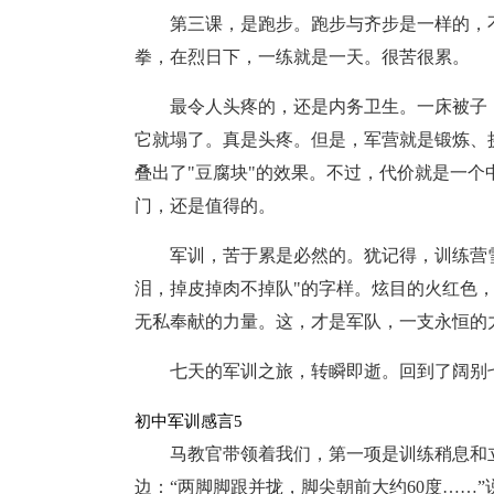
第三课，是跑步。跑步与齐步是一样的，
拳，在烈日下，一练就是一天。很苦很累。
最令人头疼的，还是内务卫生。一床被子
它就塌了。真是头疼。但是，军营就是锻炼、
叠出了"豆腐块"的效果。不过，代价就是一
门，还是值得的。
军训，苦于累是必然的。犹记得，训练营
泪，掉皮掉肉不掉队"的字样。炫目的火红色
无私奉献的力量。这，才是军队，一支永恒的
七天的军训之旅，转瞬即逝。回到了阔别
初中军训感言5
马教官带领着我们，第一项是训练稍息和
边：“两脚脚跟并拢，脚尖朝前大约60度……