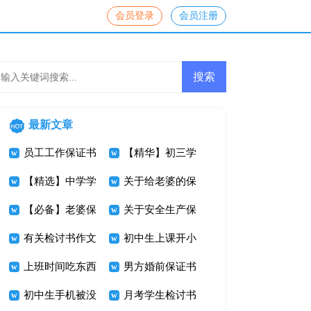
会员登录
会员注册
最新文章
员工工作保证书
【精华】初三学
【精选】中学学
生检讨书3篇
关于给老婆的保
生手机检讨书三
【必备】老婆保
证书10篇
关于安全生产保
篇
证书三篇
有关检讨书作文
证书汇总九篇
初中生上课开小
集合五篇
上班时间吃东西
差检讨书
男方婚前保证书
检讨书
初中生手机被没
月考学生检讨书