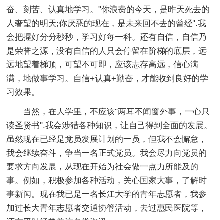
奋、刻苦、认真地学习。"你浪费的今天，是昨天死去的
人奢望的明天;你厌恶的现在，是未来回不去的曾经".我
会把握好分分秒秒，学习好每一科。还有自信，自信乃
是荣誉之源，没有自信的人只会停留在阶梯的底层，远
远地望着梯顶，可望不可即，应该志存高远，信心满
满，地做事学习。自信+认真+勤奋，才能收到良好的学
习效果。
当然，在大学里，不应该"两耳不闻窗外事，一心只
读圣贤书".我会涉猎各种知识，让自己得到全面的发展。
虽然现在已经是党员发展计划的一员，但我不会懈怠，
我会继续奋斗，争当一名正式党员。我会尽力向党员的
要求方向发展，从现在开始为社会做一点力所能及的
事。例如，积极参加各种活动，关心国家大事，了解时
事新闻。现在我已是一名长江大学的青年志愿者，我参
加过长大青年志愿者交通协管活动，去过惠民医院等，