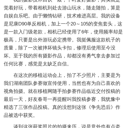
觉着好玩，带着相机到处去游山玩水，随走随拍，算是
自娱自乐吧。由于懒惰钻研，技术难进高层。我的设备
是尼康D90单反相机，加上一个20～105的变焦套头，这
是一款入门级老款，相机已经使用了6年，使用频率却是
极高，只要是出外游玩必定携带。我挺佩服这款机子的
质量，除了一次被摔坏镜头卡扣，修理后使用至今没
坏。至于我的所有摄影作品，却都没有勇气拿去参加过
任何比赛，感觉是太缺乏自信。
在这次的移植运动会上，拍了不少照片，主要是为
我们湖南团队参赛做宣传使用，当然也有为自己喜欢的
视角拍摄。就在移植网随手拍参赛作品临近交付投稿的
最后一天，好友春哥一再提醒叫我投稿参赛，我犹豫中
精选了三张作品投稿。真的没想到这张《争先恐后》作
品被选中获奖。
谈到这张获奖照片的拍摄来历，说是意外也有点牵