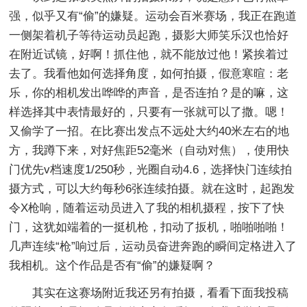
强，似乎又有“偷”的嫌疑。运动会百米赛场，我正在跑道
一侧架着机子等待运动员起跑，摄影大师笑乐汉也恰好
在附近试镜，好啊！抓住他，就不能放过他！紧挨着过
去了。我看他如何选择角度，如何拍摄，假意寒暄：老
乐，你的相机发出哗哗的声音，是否连拍？是的嘛，这
样选择其中表情最好的，只要有一张就可以了撒。嗯！
又偷学了一招。在比赛出发点不远处大约40米左右的地
方，我蹲下来，对好焦距52毫米（自动对焦），使用快
门优先v档速度1/250秒，光圈自动4.6，选择快门连续拍
摄方式，可以大约每秒6张连续拍摄。就在这时，起跑发
令X枪响，随着运动员进入了我的相机摄程，按下了快
门，这犹如端着的一挺机枪，扣动了扳机，啪啪啪啪！
几声连续“枪”响过后，运动员奋进奔跑的瞬间定格进入了
我相机。这个作品是否有“偷”的嫌疑啊？
其实在这赛场附近我还另有拍摄，看看下面我投稿