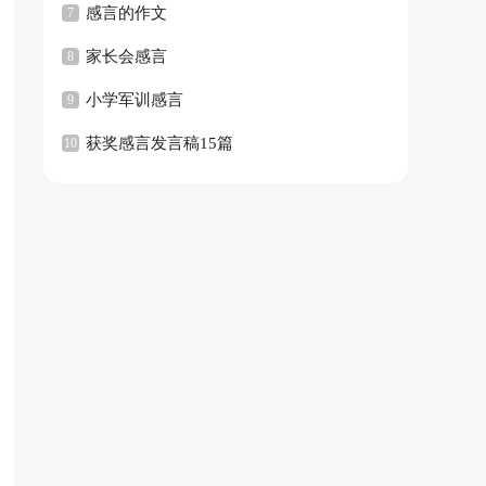
总92条
感言的作文
7
家长会感言
8
小学军训感言
9
获奖感言发言稿15篇
10