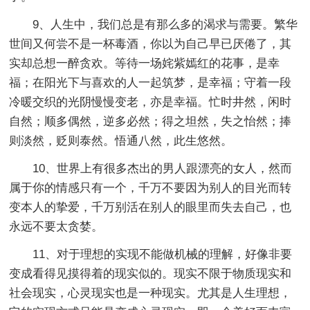
9、人生中，我们总是有那么多的渴求与需要。繁华
世间又何尝不是一杯毒酒，你以为自己早已厌倦了，其
实却总想一醉贪欢。等待一场姹紫嫣红的花事，是幸
福；在阳光下与喜欢的人一起筑梦，是幸福；守着一段
冷暖交织的光阴慢慢变老，亦是幸福。忙时井然，闲时
自然；顺多偶然，逆多必然；得之坦然，失之怡然；捧
则淡然，贬则泰然。悟通八然，此生悠然。
10、世界上有很多杰出的男人跟漂亮的女人，然而
属于你的情感只有一个，千万不要因为别人的目光而转
变本人的挚爱，千万别活在别人的眼里而失去自己，也
永远不要太贪婪。
11、对于理想的实现不能做机械的理解，好像非要
变成看得见摸得着的现实似的。现实不限于物质现实和
社会现实，心灵现实也是一种现实。尤其是人生理想，