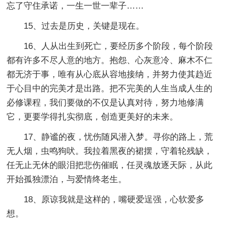
忘了守住承诺，一生一世一辈子……
15、过去是历史，关键是现在。
16、人从出生到死亡，要经历多个阶段，每个阶段
都有许多不尽人意的地方。抱怨、心灰意冷、麻木不仁
都无济于事，唯有从心底从容地接纳，并努力使其趋近
于心目中的完美才是出路。把不完美的人生当成人生的
必修课程，我们要做的不仅是认真对待，努力地修满
它，更要学得扎实彻底，创造更美好的未来。
17、静谧的夜，忧伤随风潜入梦。寻你的路上，荒
无人烟，虫鸣狗吠。我拉着黑夜的裙摆，守着轮残缺，
任无止无休的眼泪把悲伤催眠，任灵魂放逐天际，从此
开始孤独漂泊，与爱情终老生。
18、原谅我就是这样的，嘴硬爱逞强，心软爱多
想。