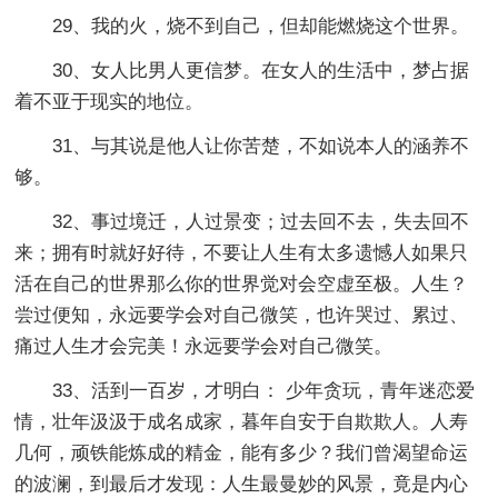
29、我的火，烧不到自己，但却能燃烧这个世界。
30、女人比男人更信梦。在女人的生活中，梦占据
着不亚于现实的地位。
31、与其说是他人让你苦楚，不如说本人的涵养不
够。
32、事过境迁，人过景变；过去回不去，失去回不
来；拥有时就好好待，不要让人生有太多遗憾人如果只
活在自己的世界那么你的世界觉对会空虚至极。人生？
尝过便知，永远要学会对自己微笑，也许哭过、累过、
痛过人生才会完美！永远要学会对自己微笑。
33、活到一百岁，才明白： 少年贪玩，青年迷恋爱
情，壮年汲汲于成名成家，暮年自安于自欺欺人。人寿
几何，顽铁能炼成的精金，能有多少？我们曾渴望命运
的波澜，到最后才发现：人生最曼妙的风景，竟是内心